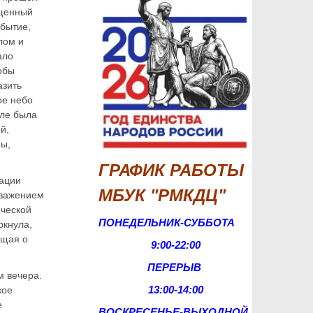
ященный
бытие,
лом и
ало
обы
азить
ое небо
але была
й,
ы,
ГРАФИК РАБОТЫ
рации
МБУК "РМКДЦ"
уважением
ической
ПОНЕДЕЛЬНИК-СУББОТА
ркнула,
ющая о
9:00-22:00
ПЕРЕРЫВ
м вечера.
13:00-14:00
кое
е
ВОСКРЕСЕНЬЕ-
ВЫХОДНОЙ