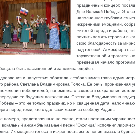
праздничный концерт, посв
Дню Великой Победы. Это со
наполненное глубоким смыс
искренними эмоциями, собр
жителей города и района, чт
почтить память героев и выр
свою благодарность за мирн
над головой. Атмосфера в з
торжественной и трогательно
предвещая начало программ
обещала быть насыщенной и запоминающейся.
здравления и напутствия обратила к собравшимся глава админист
го района Светлана Владимировна Толока. Ее речь, пронизанная 
 поколения победителей, напомнила о важности сохранения истор
 передаче ее будущим поколениям. Светлана Владимировна подче
Победы – это не только праздник, но и священная дата, напомина
дого перед теми, кто отдал свои жизни за свободу Родины.
ие номера, представленные на сцене, стали настоящим украшение
 вокальный ансамбль казачьей песни "Околица" исполнил лиричес
ение. Их мощные голоса и искренность исполнения вызвали бурны