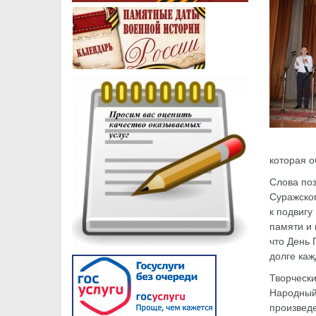
которая 
Слова по
Суражско
к подвигу
памяти и
что День 
долге каж
Творческ
Народный
произвед