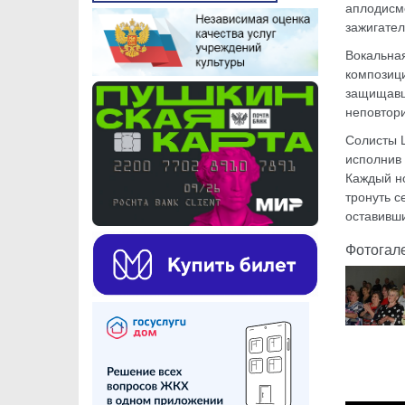
аплодисм
зажигател
Вокальная
композици
защищавш
неповтор
Солисты Ц
исполнив 
Каждый н
тронуть с
оставивши
Фотогал