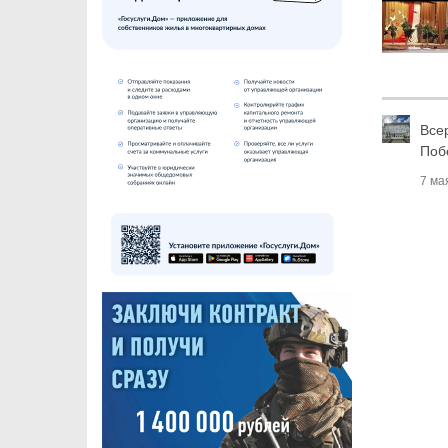
Все
Поб
7 ма