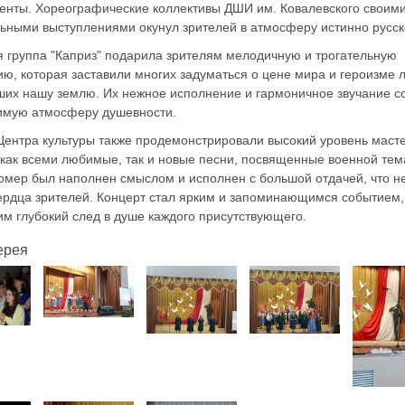
енты. Хореографические коллективы ДШИ им. Ковалевского своим
ьными выступлениями окунул зрителей в атмосферу истинно русск
 группа "Каприз" подарила зрителям мелодичную и трогательную
ю, которая заставили многих задуматься о цене мира и героизме 
их нашу землю. Их нежное исполнение и гармоничное звучание с
имую атмосферу душевности.
ентра культуры также продемонстрировали высокий уровень масте
как всеми любимые, так и новые песни, посвященные военной тем
омер был наполнен смыслом и исполнен с большой отдачей, что не
ердца зрителей. Концерт стал ярким и запоминающимся событием,
м глубокий след в душе каждого присутствующего.
ерея