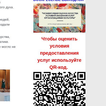
и
ого духа.
людей,
оздали
рства,
Чтобы оценить
атике.
условия
 могло не
предоставления
услуг используйте
QR-код.