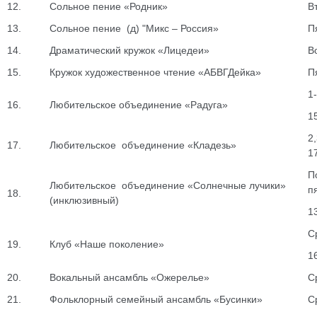
12.
Сольное пение «Родник»
В
13.
Сольное пение (д) "Микс – Россия»
П
14.
Драматический кружок «Лицедеи»
В
15.
Кружок художественное чтение «АБВГДейка»
П
1
16.
Любительское объединение «Радуга»
1
2
17.
Любительское объединение «Кладезь»
1
П
Любительское объединение «Солнечные лучики»
п
18.
(инклюзивный)
1
С
19.
Клуб «Наше поколение»
1
20.
Вокальный ансамбль «Ожерелье»
С
21.
Фольклорный семейный ансамбль «Бусинки»
С