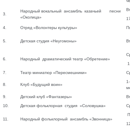
ч
В
Народный вокальный ансамбль казачьей песни
3.
«Околица»
1
4.
Отряд «Волонтеры культуры»
П
5.
Детская студия «Неугомоны»
В
С
6.
Народный драматический театр «Обретение»
1
7.
Театр миниатюр «Пересмешники»
С
1
8.
Клуб «Будущий воин»
м
9.
Детский клуб «Фантазеры»
В
10.
Детская фольклорная студия «Соловушка»
С
П
11.
Народный фольклорный ансамбль «Звонница»
1