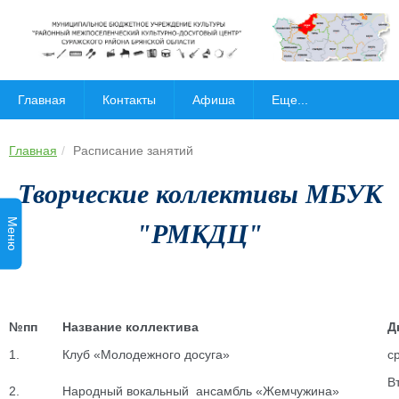
Главная
Контакты
Афиша
Еще...
Главная
Расписание занятий
Творческие коллективы МБУК
Меню
"РМКДЦ"
№пп
Название коллектива
Д
1.
Клуб «Молодежного досуга»
с
В
2.
Народный вокальный ансамбль «Жемчужина»