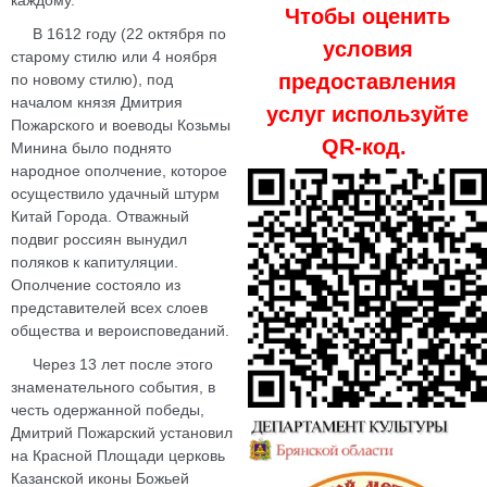
Чтобы оценить
В 1612 году (22 октября по
условия
старому стилю или 4 ноября
предоставления
по новому стилю), под
началом князя Дмитрия
услуг используйте
Пожарского и воеводы Козьмы
QR-код.
Минина было поднято
народное ополчение, которое
осуществило удачный штурм
Китай Города. Отважный
подвиг россиян вынудил
поляков к капитуляции.
Ополчение состояло из
представителей всех слоев
общества и вероисповеданий.
Через 13 лет после этого
знаменательного события, в
честь одержанной победы,
Дмитрий Пожарский установил
на Красной Площади церковь
Казанской иконы Божьей