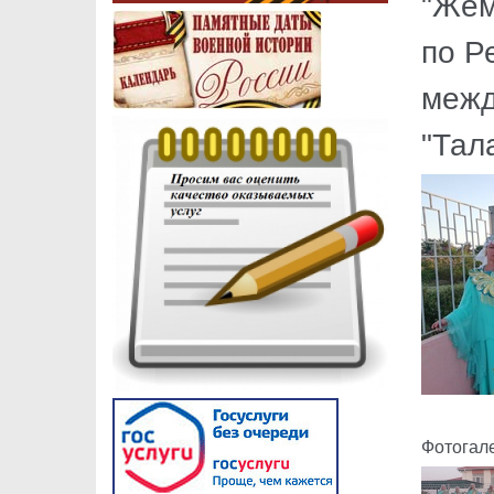
"Жем
по Р
межд
"Тал
Фотогал