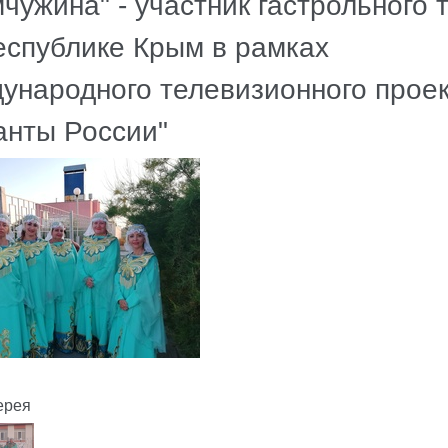
чужина" - участник гастрольного 
еспублике Крым в рамках
ународного телевизионного прое
анты России"
ерея