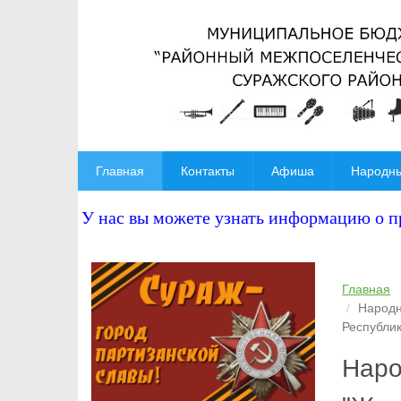
Главная
Контакты
Афиша
Народны
У нас вы можете узнать информацию о 
Главная
Народн
Республик
Наро