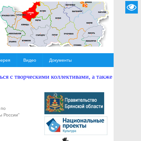
лерея
Видео
Документы
ся с творческими коллективами, а также
 по
ы России"