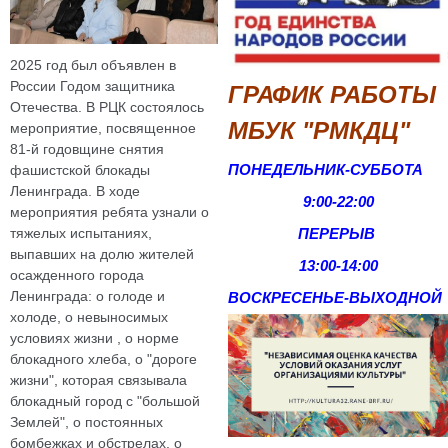
2025 год был объявлен в
России Годом защитника
ГРАФИК РАБОТЫ
Отечества. В РЦК состоялось
МБУК "РМКДЦ"
мероприятие, посвященное
81-й годовщине снятия
ПОНЕДЕЛЬНИК-СУББОТА
фашистской блокады
Ленинграда. В ходе
9:00-22:00
мероприятия ребята узнали о
ПЕРЕРЫВ
тяжелых испытаниях,
выпавших на долю жителей
13:00-14:00
осажденного города
Ленинграда: о голоде и
ВОСКРЕСЕНЬЕ-
ВЫХОДНОЙ
холоде, о невыносимых
условиях жизни , о норме
блокадного хлеба, о "дороге
жизни", которая связывала
блокадный город с "большой
Землей", о постоянных
бомбежках и обстрелах, о