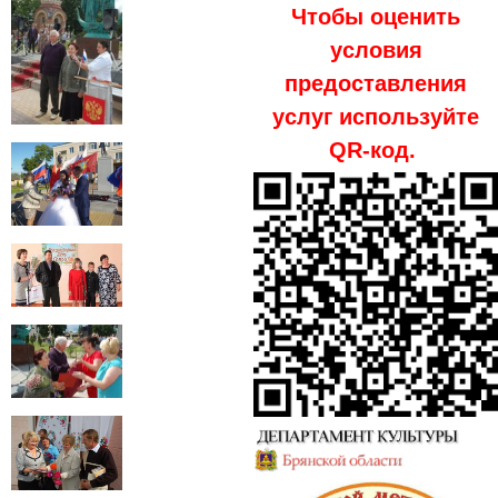
Чтобы оценить
условия
предоставления
услуг используйте
QR-код.